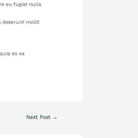
re eu fugiat nulla
a deserunt mollit
iquip ex ea
Next Post
→