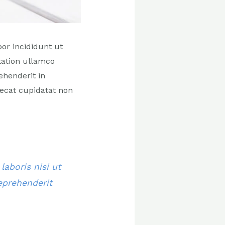
or incididunt ut
tation ullamco
ehenderit in
aecat cupidatat non
aboris nisi ut
eprehenderit