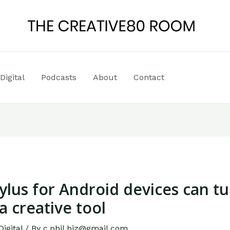
Digital
Podcasts
About
Contact
ylus for Android devices can t
 a creative tool
Digital
/ By
c.phil.biz@gmail.com