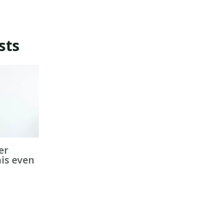
sts
er
his even