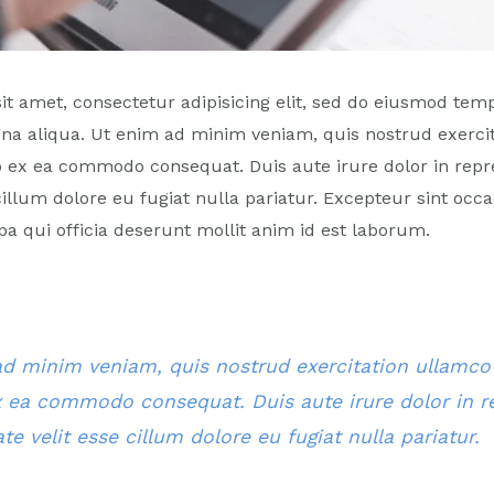
t amet, consectetur adipisicing elit, sed do eiusmod temp
gna aliqua. Ut enim ad minim veniam, quis nostrud exerci
uip ex ea commodo consequat. Duis aute irure dolor in repr
 cillum dolore eu fugiat nulla pariatur. Excepteur sint occ
pa qui officia deserunt mollit anim id est laborum.
d minim veniam, quis nostrud exercitation ullamco l
x ea commodo consequat. Duis aute irure dolor in r
te velit esse cillum dolore eu fugiat nulla pariatur.